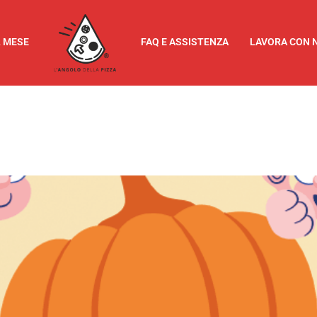
L MESE
FAQ E ASSISTENZA
LAVORA CON 