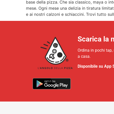
base della pizza. Che sia classico, maya o in
mese. Ogni mese una delizia in tiratura limita
e ai nostri calzoni e schiaccini. Trovi tutto s
Scarica la 
Ordina in pochi tap,
a casa.
Disponibile su App 