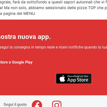
tegrale, farà da sottofondo a questi sapori autunnali che v
ta! Ma non solo, abbiamo selezionato delle pizze TOP che puo
ulla pagina del MENU.
nostra nuova app.
 segui la consegna in tempo reale e ricevi notifiche quando la tu
Store e Google Play
Segui il gusto