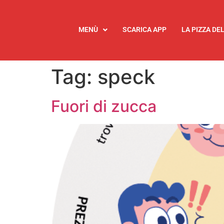
MENÙ
SCARICA APP
LA PIZZA DE
Tag:
speck
Fuori di zucca