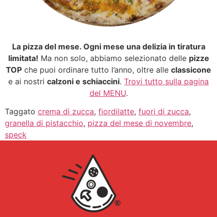
La pizza del mese. Ogni mese una delizia in tiratura
limitata!
Ma non solo, abbiamo selezionato delle
pizze
TOP
che puoi ordinare tutto l’anno, oltre alle
classicone
e ai nostri
calzoni e schiaccini
.
Trovi tutto sulla pagina
del MENU
.
Taggato
crema di zucca
,
fiordilatte
,
fuori di zucca
,
granella di pistacchio
,
pizza del mese di novembre
,
speck