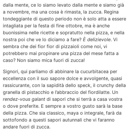
dalla mente, ce lo siamo levato dalla mente e siamo già
a novembre, ma una cosa è rimasta, la zucca. Regina
tondeggiante di questo periodo non è solo atta a essere
intagliata per la festa di fine ottobre, ma è anche
buonissima nelle ricette e sopratutto nella pizza, e nella
nostra poi che ve lo diciamo a fare?
È delizievole
. Vi
sembra che dei fior fior di pizzaioli come noi, vi
potrebbero mai propinare una pizza del mese fatta a
caso? Non siamo mica fuori di zucca!
Signori, qui parliamo di abbinare la cucurbitacea per
eccellenza con il suo sapore dolce e avvolgente, quasi
rassicurante, con la sapidità dello speck, il crunchy della
granella di pistacchio e l’abbraccio del fiordilatte. Un
rendez-vous galant
di sapori che si terrà a casa vostra
o dove preferite. E sempre a vostro gusto sarà la base
della pizza. Che sia classico, maya o integrale, farà da
sottofondo a questi sapori autunnali che vi faranno
andare fuori di zucca.