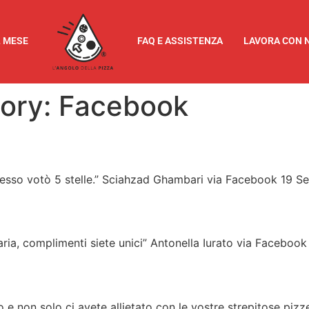
L MESE
FAQ E ASSISTENZA
LAVORA CON 
gory:
Facebook
spesso votò 5 stelle.” Sciahzad Ghambari via Facebook 19 
aria, complimenti siete unici” Antonella Iurato via Faceboo
o e non solo ci avete allietato con le vostre strepitose pi