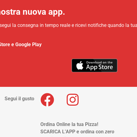
nostra nuova app.
 segui la consegna in tempo reale e ricevi notifiche quando la tu
Store e Google Play
Segui il gusto
Ordina Online la tua Pizza!
SCARICA L’APP e ordina con
zero