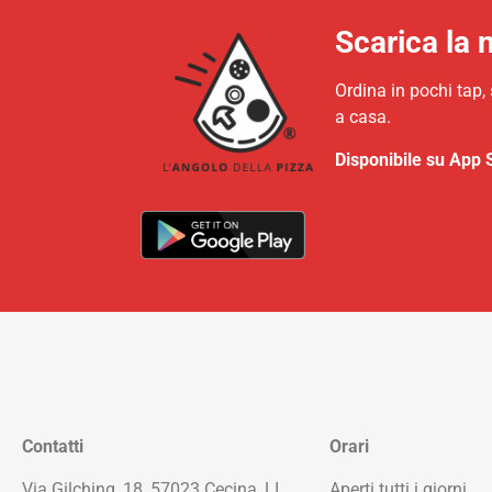
Scarica la 
Ordina in pochi tap,
a casa.
Disponibile su App 
Contatti
Orari
Via Gilching, 18, 57023 Cecina, LI
Aperti tutti i giorni