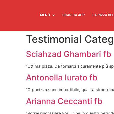
MENÙ
SCARICA APP
LA PIZZA DE
Testimonial Cate
Sciahzad Ghambari fb
“Ottima pizza. Da tornarci sicuramente più 
Antonella Iurato fb
“Organizzazione imbattibile, qualità straordin
Arianna Ceccanti fb
“Vorrei ringraziare voi… Che in questo period