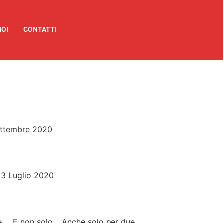
NOI
CONTATTI
Settembre 2020
k 3 Luglio 2020
zze…. E non solo… Anche solo per due