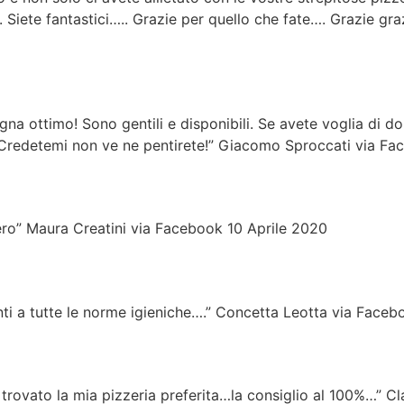
 Siete fantastici….. Grazie per quello che fate…. Grazie gr
na ottimo! Sono gentili e disponibili. Se avete voglia di dol
. Credetemi non ve ne pentirete!” Giacomo Sproccati via F
vero” Maura Creatini via Facebook 10 Aprile 2020
nti a tutte le norme igieniche….” Concetta Leotta via Fac
rovato la mia pizzeria preferita…la consiglio al 100%…” C