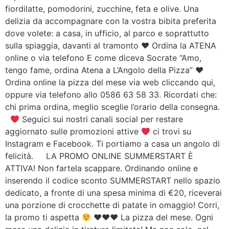
fiordilatte, pomodorini, zucchine, feta e olive. Una
delizia da accompagnare con la vostra bibita preferita
dove volete: a casa, in ufficio, al parco e soprattutto
sulla spiaggia, davanti al tramonto ♥ Ordina la ATENA
online o via telefono E come diceva Socrate “Amo,
tengo fame, ordina Atena a L’Angolo della Pizza” ♥
Ordina online la pizza del mese via web cliccando qui,
oppure via telefono allo 0586 63 58 33. Ricordati che:
chi prima ordina, meglio sceglie l’orario della consegna.
Seguici sui nostri canali social per restare
aggiornato sulle promozioni attive
ci trovi su
Instagram e Facebook. Ti portiamo a casa un angolo di
felicità. LA PROMO ONLINE SUMMERSTART È
ATTIVA! Non fartela scappare. Ordinando online e
inserendo il codice sconto SUMMERSTART nello spazio
dedicato, a fronte di una spesa minima di €20, riceverai
una porzione di crocchette di patate in omaggio! Corri,
la promo ti aspetta
♥♥♥ La pizza del mese. Ogni