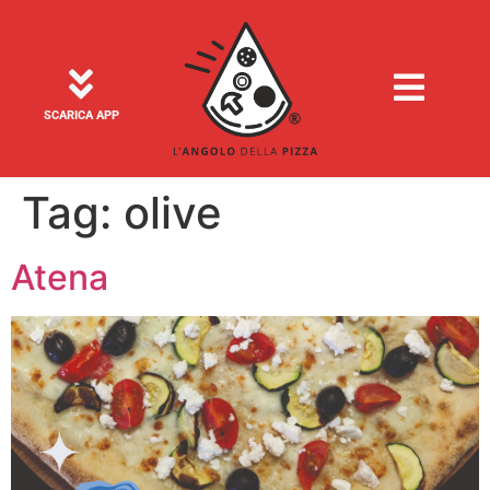
SCARICA APP
Tag:
olive
Atena