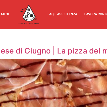
L MESE
FAQ E ASSISTENZA
LAVORA CON 
ese di Giugno | La pizza del