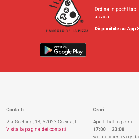
Ordina in pochi tap,
a casa.
Disponibile su App 
Contatti
Orari
Via Gilching, 18, 57023 Cecina, LI
Aperti tutti i giorni
Visita la pagina dei contatti
17:00
–
23:00
we are open every d