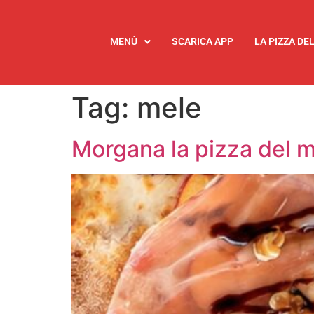
MENÙ
SCARICA APP
LA PIZZA DE
Tag:
mele
Morgana la pizza del m