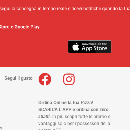
 segui la consegna in tempo reale e ricevi notifiche quando la tu
Store e Google Play
Segui il gusto
Ordina Online la tua Pizza!
SCARICA L’APP e ordina con
zero
sbatti.
In più scopri tutte le promo e i
vantaggi solo per i possessori della
ay