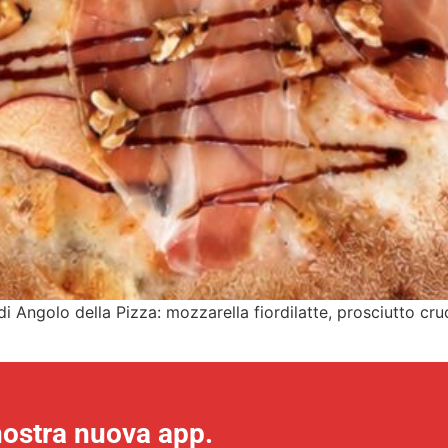
i Angolo della Pizza: mozzarella fiordilatte, prosciutto cru
nostra nuova app.