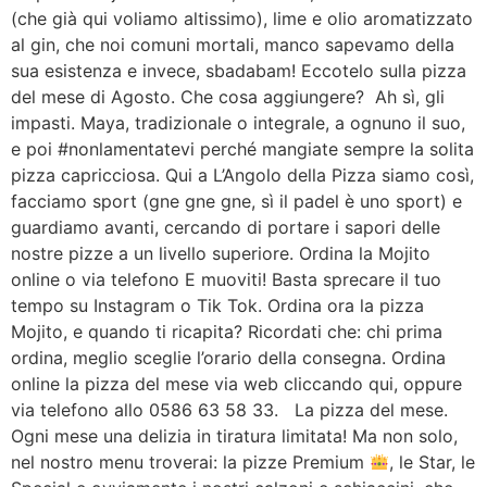
(che già qui voliamo altissimo), lime e olio aromatizzato
al gin, che noi comuni mortali, manco sapevamo della
sua esistenza e invece, sbadabam! Eccotelo sulla pizza
del mese di Agosto. Che cosa aggiungere? Ah sì, gli
impasti. Maya, tradizionale o integrale, a ognuno il suo,
e poi #nonlamentatevi perché mangiate sempre la solita
pizza capricciosa. Qui a L’Angolo della Pizza siamo così,
facciamo sport (gne gne gne, sì il padel è uno sport) e
guardiamo avanti, cercando di portare i sapori delle
nostre pizze a un livello superiore. Ordina la Mojito
online o via telefono E muoviti! Basta sprecare il tuo
tempo su Instagram o Tik Tok. Ordina ora la pizza
Mojito, e quando ti ricapita? Ricordati che: chi prima
ordina, meglio sceglie l’orario della consegna. Ordina
online la pizza del mese via web cliccando qui, oppure
via telefono allo 0586 63 58 33. La pizza del mese.
Ogni mese una delizia in tiratura limitata! Ma non solo,
nel nostro menu troverai: la pizze Premium
, le Star, le