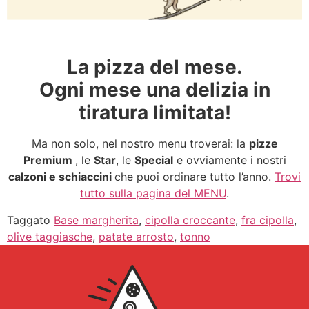
La pizza del mese.
Ogni mese una delizia in
tiratura limitata!
Ma non solo, nel nostro menu troverai: la
pizze
Premium
, le
Star
, le
Special
e ovviamente i nostri
calzoni e schiaccini
che puoi ordinare tutto l’anno.
Trovi
tutto sulla pagina del MENU
.
Taggato
Base margherita
,
cipolla croccante
,
fra cipolla
,
olive taggiasche
,
patate arrosto
,
tonno