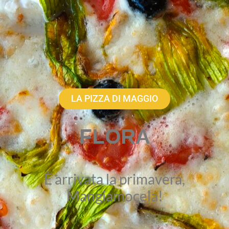
LA PIZZA DI MAGGIO
FLORA
È arrivata la primavera,
Mangiamocela!