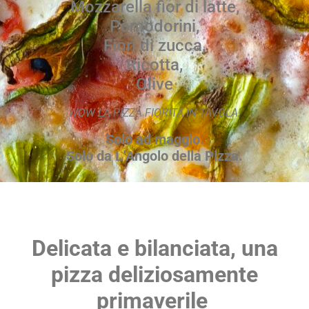
Mozzarella fior di latte,
Pomodorini,
Fiori di zucca,
Ricotta,
Olive
WOW LA PIZZA FIORITA IN TAVOLA!
Solo ad maggio.
Solo da L’Angolo della Pizza.
Delicata e bilanciata, una
pizza deliziosamente
primaverile