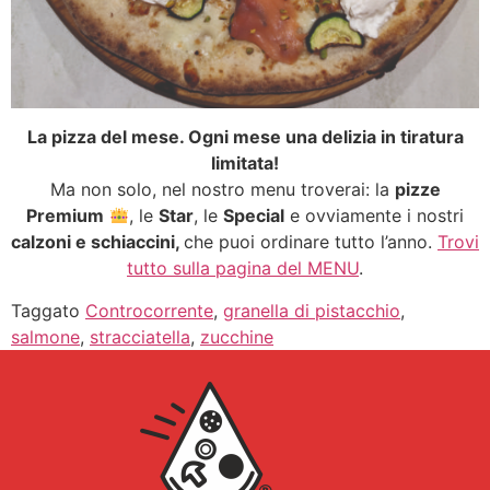
La pizza del mese. Ogni mese una delizia in tiratura
limitata!
Ma non solo, nel nostro menu troverai: la
pizze
Premium
, le
Star
, le
Special
e ovviamente i nostri
calzoni e schiaccini,
che puoi ordinare tutto l’anno.
Trovi
tutto sulla pagina del MENU
.
Taggato
Controcorrente
,
granella di pistacchio
,
salmone
,
stracciatella
,
zucchine