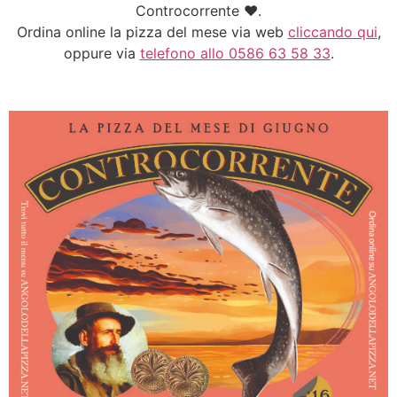
Controcorrente ♥.
Ordina online la pizza del mese via web
cliccando qui
,
oppure via
telefono allo 0586 63 58 33
.