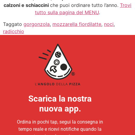
calzoni e schiaccini
che puoi ordinare tutto l’anno.
Trovi
tutto sulla pagina del MENU
.
Taggato
gorgonzola
,
mozzarella fiordilatte
,
noci
,
radicchio
Scarica la nostra
nuova app.
Ordina in pochi tap, segui la consegna in
tempo reale e ricevi notifiche quando la