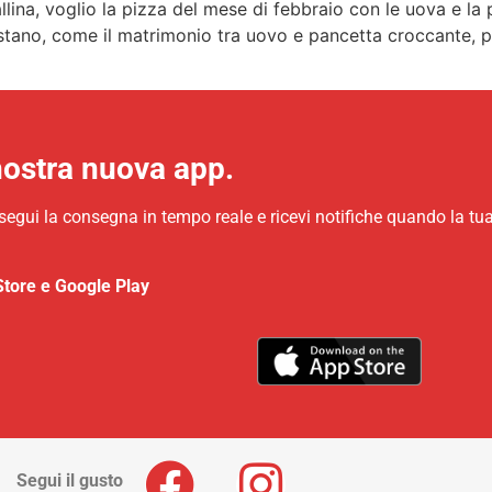
allina, voglio la pizza del mese di febbraio con le uova e l
restano, come il matrimonio tra uovo e pancetta croccante, pe
nostra nuova app.
 segui la consegna in tempo reale e ricevi notifiche quando la tu
Store e Google Play
Segui il gusto