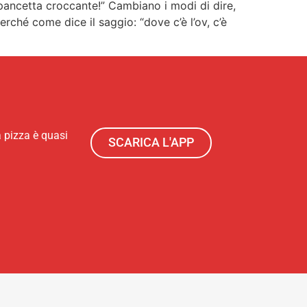
a pancetta croccante!” Cambiano i modi di dire,
rché come dice il saggio: “dove c’è l’ov, c’è
a pizza è quasi
SCARICA L'APP