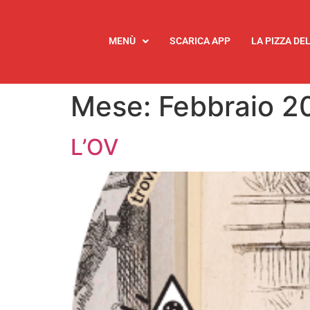
MENÙ
SCARICA APP
LA PIZZA DE
Mese:
Febbraio 2
L’OV