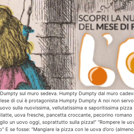
pty sul muro sedeva. Humpty Dumpty dal muro cadeva. Tutt
inglese di cui è protagonista Humpty Dumpty A noi non servo
l’uovo sulla nuovissima, vellutatissima e saporitissima pizz
dilatte, uova fresche, pancetta croccante, pecorino romano
glio un uovo oggi, soprattutto sulla pizza!” “Rompere le u
oro” E se fosse: “Mangiare la pizza con le uova d’oro (almeno