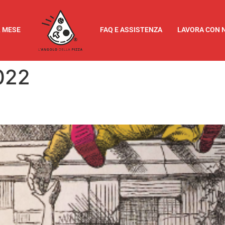
L MESE
FAQ E ASSISTENZA
LAVORA CON 
022