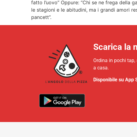
fatto l’uovo” Oppure: “Chi se ne frega della g
le stagioni e le abitudini, ma i grandi amori 
pancett”.
Scarica la 
Ordina in pochi tap,
a casa.
Disponibile su App 